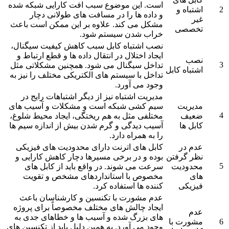
است. این موضوع سبب افت کارایی شبکه شده
2
اشتباه و
و داده‌ ها را در مسافت‌ های طولانی دچار
غیر
مشکل می‌ کند. علاوه بر این ممکن است باعث
تخصصی
خراب شدن سیستم شود.
نصب اشتباه کابل سبب کاهش کیفیت سیگنال،
ایجاد اختلال در انتقال داده‌ ها و قطع ارتباط و
نصب
3
تداخل سیگنال می‌ شود. همچنین مشکلاتی مثل
اشتباه کابل
تداخل با سیستم‌ های الکتریکی مختلف را نیز به
وجود می‌ آورد.
مدیریت اشتباه نیز از دیگر اشتباهات رایج در
مدیریت
سیم کشی شبکه است و مشکلات و آسیب‌ های
4
ضعیف
مختلفی مثل به هم ریختگی، ایجاد محیط شلوغ،
کابل ها
آسیب دیدگی و گرم شدن بیش از اندازه سیم ها
را به همراه دارد.
عدم در
کابل های اترنت دارای محدودیت‌ های فیزیکی
نظر گرفتن
بوده و در برخی مسیرها دچار کاهش کارایی و
5
محدودیت
سرعت می‌ شوند. در واقع باید از کابل‌ های
های
مخصوص با استانداردهای مشخص و تقویت
فیزیکی
کننده‌ ها استفاده کرد.
عدم مشورت با تکنسین و کارشناسان باعث
ایجاد چالش‌ های مختلف مخصوصاً برای پروژه‌
عدم
های بزرگ شده و آسیب‌ ها و خطاهای جدی به
6
مشورت با
وجود می‌ آورد. به همین دلیل باید از تکنسین‌ های