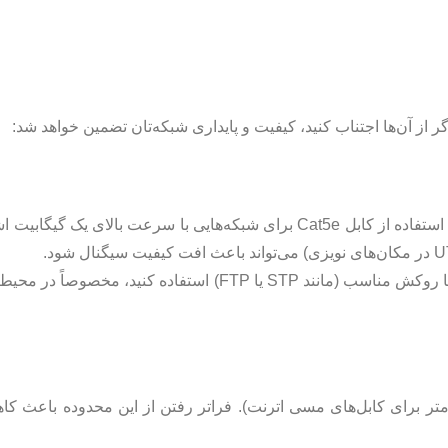
اشتباه است. به عنوان مثال استفاده از کابل Cat5e برای شبکه‌هایی با سرعت بالای یک گ
راهکار پیشنهادی: همیشه از کابل‌های استاندارد مانند Cat6 یا Cat6a با روکش مناسب (مانند STP یا FTP) استف
 نوع کابل شبکه دارای حداکثر طول مجاز است (برای مثال 100 متر برای کابل‌های مسی اترنت). فراتر رفتن از این محد