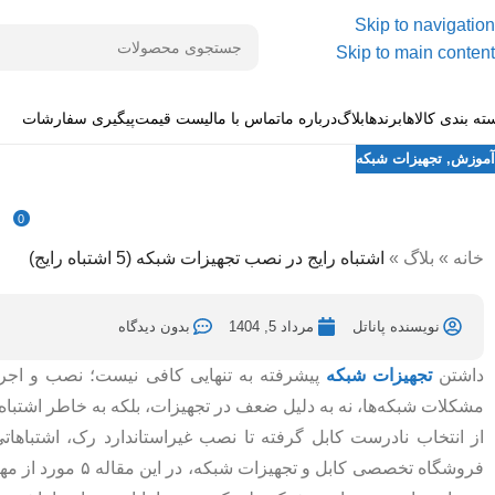
Skip to navigation
Skip to main content
ته بندی کالاها
برندها
بلاگ
درباره ما
تماس با ما
لیست قیمت
پیگیری سفارشات
آموزش
,
تجهیزات شبکه
اشتباه رایج در نصب تجهیزات شبکه (5 اشتباه رایج)
0
ارسال شده توسط
نویسنده پاناتل
بهمن 28, 1404
در مرداد 5, 1404
خانه
»
بلاگ
»
اشتباه رایج در نصب تجهیزات شبکه (5 اشتباه رایج)
نویسنده پاناتل
مرداد 5, 1404
بدون دیدگاه
داشتن
تجهیزات شبکه
پیشرفته به‌ تنهایی کافی نیست؛ نصب و اجرا
مشکلات شبکه‌ها، نه به‌ دلیل ضعف در تجهیزات، بلکه به‌ خاطر اشتباه
از انتخاب نادرست کابل گرفته تا نصب غیراستاندارد رک، اشتباهاتی 
فروشگاه تخصصی کاب