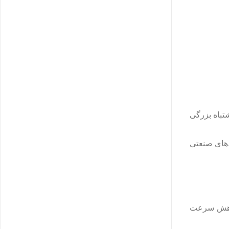
یگابیت اشتباه بزرگی‌
اده کنید، مخصوصاً در محیط‌های صنعتی
وده باعث کاهش سرعت