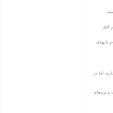
ند.
ز کابل
ر با پهنای
رند، اما در
برابر UV و Cat6 تا Cat8 را با تضمین کیفیت و برندهای