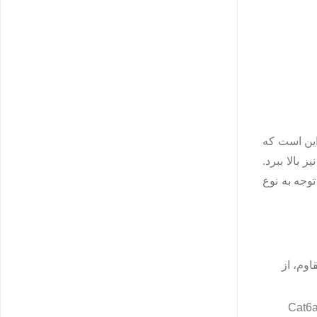
این است که
 بالا ببرد.
توجه به نوع
ل شیلددار (S/FTP) با روکش مقاوم، از
 برای شبکه‌های گیگابیتی با تراکم نرمال. در صورتی که نیاز به پهنای باند بیشتر باشد، Cat6a