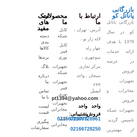
بازرگانی
پاناتل کو
ارتباط با
محصولات
لینک
ما
ما
های
بازرگانی پاناتل
مفید
آدرس : تهران ،
کابل
کو در سال
شبکه
دسته
لاله زار نو ،
1379 با هدف
بندی
کابل
چهار راه
کالاها
فیبر
ارائه خدمات
منوچهری ،
نوری
برندها
در عرصه
مرکز تجاری
تجهیزات
بلاگ
فروش
شبکه
سبحان ، واحد
درباره
تجهیزات
تجهیزات
ما
۲۳۳
فیبر
مخابرات و
ایمیل
تماس
نوری
با ما
pt1394@yahoo.com
:
فروش
تجهیزات
واحد
واحد
لیست
مخابراتی
تجهیزات شبکه
قیمت
فروش:
پشتیبانی:
کابل
02166703770
02166728961
تاسیس گردید.
پیگیری
مخابراتی
سفارشات
02166728250
از مهمترین