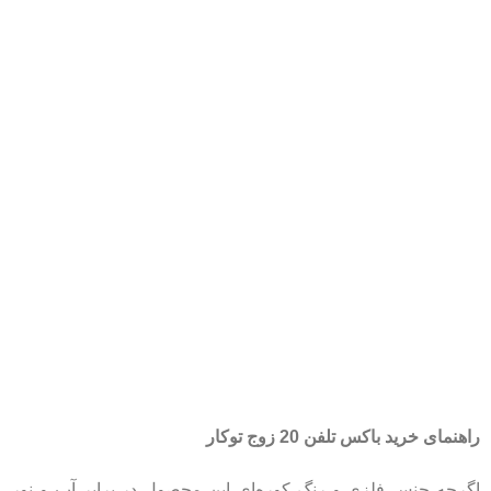
راهنمای خرید باکس تلفن 20 زوج توکار
اگرچه جنس فلزی و رنگ کوره‌ای این محصول در برابر آب و نور