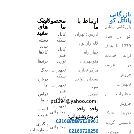
بازرگانی
پاناتل کو
ارتباط با
محصولات
لینک
ما
ما
های
بازرگانی پاناتل
مفید
آدرس : تهران ،
کابل
کو در سال
شبکه
دسته
لاله زار نو ،
1379 با هدف
بندی
کابل
چهار راه
کالاها
فیبر
ارائه خدمات
منوچهری ،
نوری
برندها
در عرصه
مرکز تجاری
تجهیزات
بلاگ
فروش
شبکه
سبحان ، واحد
درباره
تجهیزات
تجهیزات
ما
۲۳۳
فیبر
مخابرات و
ایمیل
تماس
نوری
با ما
pt1394@yahoo.com
:
فروش
تجهیزات
واحد
واحد
لیست
مخابراتی
تجهیزات شبکه
قیمت
فروش:
پشتیبانی:
کابل
02166703770
02166728961
تاسیس گردید.
پیگیری
مخابراتی
سفارشات
02166728250
از مهمترین