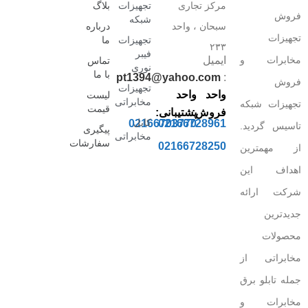
مرکز تجاری
تجهیزات
بلاگ
فروش
شبکه
سبحان ، واحد
درباره
تجهیزات
تجهیزات
ما
۲۳۳
فیبر
مخابرات و
ایمیل
تماس
نوری
با ما
pt1394@yahoo.com
:
فروش
تجهیزات
واحد
واحد
لیست
مخابراتی
تجهیزات شبکه
قیمت
فروش:
پشتیبانی:
کابل
02166703770
02166728961
تاسیس گردید.
پیگیری
مخابراتی
سفارشات
02166728250
از مهمترین
اهداف این
شرکت ارائه
جدیدترین
محصولات
مخابراتی از
جمله تابلو برق
مخابرات و