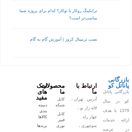
ترانکینگ روکار یا توکار؟ کدام برای پروژه شما
مناسب‌تر است؟
نصب ترمینال کروز | آموزش گام به گام
بازرگانی
پاناتل کو
ارتباط با
محصولات
لینک
ما
ما
های
بازرگانی پاناتل
مفید
آدرس : تهران ،
کابل
کو در سال
شبکه
دسته
لاله زار نو ،
1379 با هدف
بندی
کابل
چهار راه
کالاها
فیبر
ارائه خدمات
منوچهری ،
نوری
برندها
در عرصه