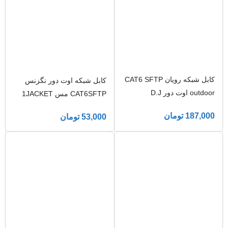
کابل شبکه رویان CAT6 SFTP
کابل شبکه اوت دور نگزنس
outdoor اوت دور D.J
CAT6SFTP مس 1JACKET
187,000
تومان
53,000
تومان