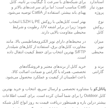
استاندارد
برای شبکه‌های با سرعت 1 گیگابیت بر ثانیه، کابل
مورد نیاز
Cat6 مناسب است؛ اما برای سرعت‌های بالاتر و
پروژه
پهنای باند بیشتر، استفاده از Cat6A توصیه می‌شود.
نوع
بهتر است کابل‌هایی با روکش PE یا LSZH انتخاب
روکش
شوند؛ زیرا در برابر اشعه UV، رطوبت و شرایط
کابل
محیطی مقاومت بالایی دارند.
میزان
در محیط‌های دارای نویز الکترومغناطیسی بالا، مانند
نویز
مجاورت کابل‌های برق، استفاده از کابل‌های شیلددار
محیطی
S/FTP بهترین انتخاب برای حفظ کیفیت انتقال داده
است.
برند و
خرید کابل از برندهای معتبر و فروشگاه‌های
گارانتی
تخصصی، همراه با گارانتی و ضمانت اصالت کالا،
باعث اطمینان از کیفیت و عملکرد محصول می‌شود.
پاناتل‌کو
با مشاوره تخصصی و ارسال سریع، انتخاب و خرید بهترین
کابل Outdoor را برای شما آسان کرده است. برای کسب اطلاعات
بیشتر دراین باره و همینطور دریافت قیمت به روز انواع کابل شبکه