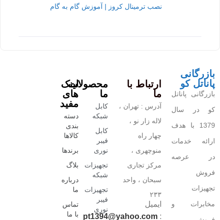
نصب ترمینال کروز | آموزش گام به گام
بازرگانی
پاناتل کو
ارتباط با
محصولات
لینک
ما
ما
های
بازرگانی پاناتل
مفید
آدرس : تهران ،
کابل
کو در سال
شبکه
دسته
لاله زار نو ،
1379 با هدف
بندی
کابل
چهار راه
کالاها
فیبر
ارائه خدمات
منوچهری ،
نوری
برندها
در عرصه
مرکز تجاری
تجهیزات
بلاگ
فروش
شبکه
سبحان ، واحد
درباره
تجهیزات
تجهیزات
ما
۲۳۳
فیبر
مخابرات و
ایمیل
تماس
نوری
با ما
pt1394@yahoo.com
:
فروش