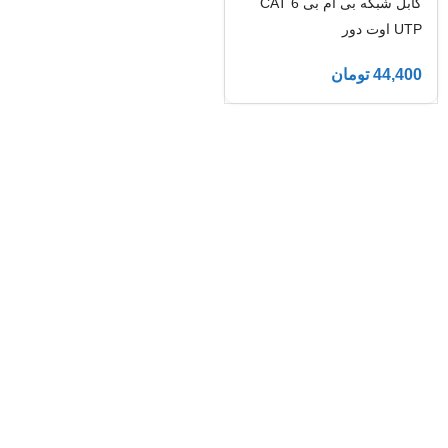
کابل شبکه بی ام بی CAT 6
UTP اوت دور
44,400
تومان