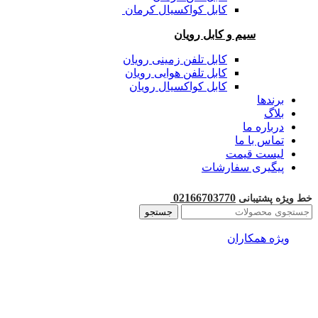
کابل کواکسیال کرمان
سیم و کابل رویان
کابل تلفن زمینی رویان
کابل تلفن هوایی رویان
کابل کواکسیال رویان
برندها
بلاگ
درباره ما
تماس با ما
لیست قیمت
پیگیری سفارشات
02166703770
خط ویژه پشتیبانی
جستجو
ویژه همکاران