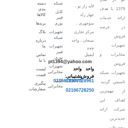
شبکه
دسته
لاله زار نو ،
1379 با هدف
بندی
کابل
چهار راه
کالاها
فیبر
ارائه خدمات
منوچهری ،
نوری
برندها
در عرصه
مرکز تجاری
تجهیزات
بلاگ
فروش
شبکه
سبحان ، واحد
درباره
تجهیزات
تجهیزات
ما
۲۳۳
فیبر
مخابرات و
ایمیل
تماس
نوری
با ما
pt1394@yahoo.com
:
فروش
تجهیزات
واحد
واحد
لیست
مخابراتی
تجهیزات شبکه
قیمت
فروش:
پشتیبانی:
کابل
02166703770
02166728961
تاسیس گردید.
پیگیری
مخابراتی
سفارشات
02166728250
از مهمترین
اهداف این
شرکت ارائه
جدیدترین
محصولات