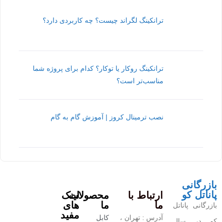
ترانکینگ لگراند چیست؟ چه کاربردی دارد؟
ترانکینگ روکار یا توکار؟ کدام برای پروژه شما
مناسب‌تر است؟
نصب ترمینال کروز | آموزش گام به گام
بازرگانی
پاناتل کو
ارتباط با
محصولات
لینک
ما
ما
های
بازرگانی پاناتل
مفید
آدرس : تهران ،
کابل
کو در سال