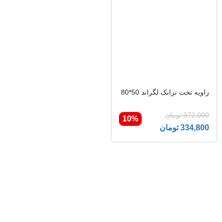
زاویه تخت ترانک لگراند 50*80
372,000
تومان
10%
334,800
تومان