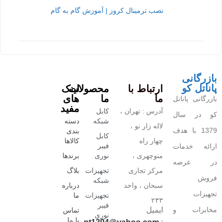
نصب ترمینال کروز | آموزش گام به گام
بازرگانی
پاناتل کو
ارتباط با
محصولات
لینک
ما
ما
های
بازرگانی پاناتل
مفید
آدرس : تهران ،
کابل
کو در سال
شبکه
دسته
لاله زار نو ،
1379 با هدف
بندی
کابل
چهار راه
کالاها
فیبر
ارائه خدمات
منوچهری ،
نوری
برندها
در عرصه
مرکز تجاری
تجهیزات
بلاگ
فروش
شبکه
سبحان ، واحد
درباره
تجهیزات
تجهیزات
ما
۲۳۳
فیبر
مخابرات و
ایمیل
تماس
نوری
با ما