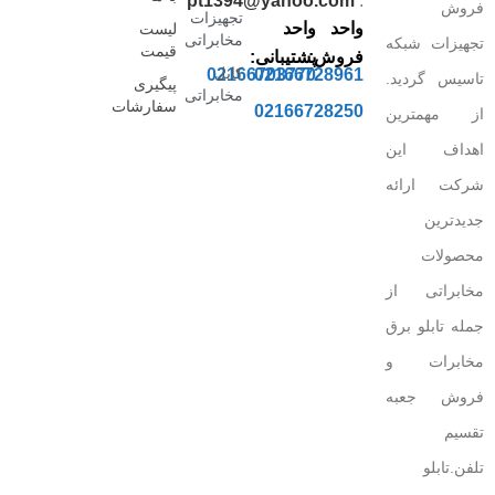
pt1394@yahoo.com
:
فروش
تجهیزات
واحد
واحد
لیست
مخابراتی
تجهیزات شبکه
قیمت
فروش:
پشتیبانی:
کابل
02166703770
02166728961
تاسیس گردید.
پیگیری
مخابراتی
سفارشات
02166728250
از مهمترین
اهداف این
شرکت ارائه
جدیدترین
محصولات
مخابراتی از
جمله تابلو برق
مخابرات و
فروش جعبه
تقسیم
تلفن.تابلو