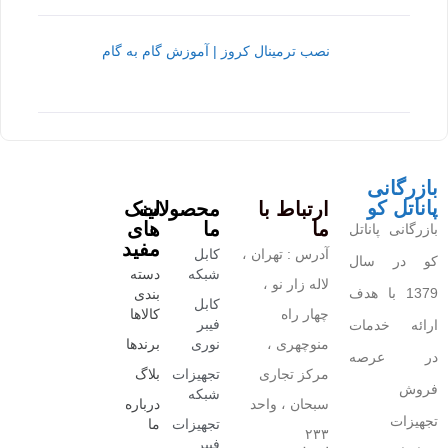
نصب ترمینال کروز | آموزش گام به گام
بازرگانی
پاناتل کو
ارتباط با
محصولات
لینک
ما
ما
های
بازرگانی پاناتل
مفید
آدرس : تهران ،
کابل
کو در سال
شبکه
دسته
لاله زار نو ،
1379 با هدف
بندی
کابل
چهار راه
کالاها
فیبر
ارائه خدمات
منوچهری ،
نوری
برندها
در عرصه
مرکز تجاری
تجهیزات
بلاگ
فروش
شبکه
سبحان ، واحد
درباره
تجهیزات
تجهیزات
ما
۲۳۳
فیبر