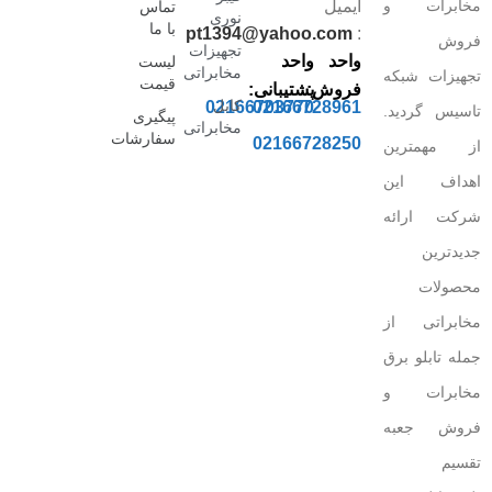
مخابرات و
ایمیل
تماس
نوری
با ما
pt1394@yahoo.com
:
فروش
تجهیزات
واحد
واحد
لیست
مخابراتی
تجهیزات شبکه
قیمت
فروش:
پشتیبانی:
کابل
02166703770
02166728961
تاسیس گردید.
پیگیری
مخابراتی
سفارشات
02166728250
از مهمترین
اهداف این
شرکت ارائه
جدیدترین
محصولات
مخابراتی از
جمله تابلو برق
مخابرات و
فروش جعبه
تقسیم