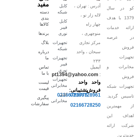
مفید
آدرس : تهران ،
کابل
کو در سال
شبکه
دسته
لاله زار نو ،
1379 با هدف
بندی
کابل
چهار راه
کالاها
فیبر
ارائه خدمات
منوچهری ،
نوری
برندها
در عرصه
مرکز تجاری
تجهیزات
بلاگ
فروش
شبکه
سبحان ، واحد
درباره
تجهیزات
تجهیزات
ما
۲۳۳
فیبر
مخابرات و
ایمیل
تماس
نوری
با ما
pt1394@yahoo.com
:
فروش
تجهیزات
واحد
واحد
لیست
مخابراتی
تجهیزات شبکه
قیمت
فروش:
پشتیبانی:
کابل
02166703770
02166728961
تاسیس گردید.
پیگیری
مخابراتی
سفارشات
02166728250
از مهمترین
اهداف این
شرکت ارائه
جدیدترین