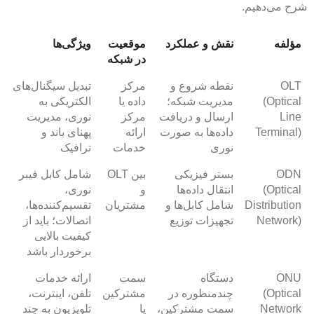
شرح می‌دهیم.
مؤلفه
نقش و عملکرد
موقعیت
ویژگی‌ها
در شبکه
OLT
نقطه شروع و
مرکز
تبدیل سیگنال‌های
(Optical
مدیریت شبکه؛
داده یا
الکتریکی به
Line
ارسال و دریافت
مرکز
نوری، مدیریت
Terminal)
داده‌ها به صورت
ارائه
پهنای باند و
نوری
خدمات
ترافیک
ODN
بستر فیزیکی
بین OLT
شامل کابل فیبر
(Optical
انتقال داده‌ها
و
نوری،
Distribution
شامل کابل‌ها و
مشتریان
تقسیم‌کننده‌ها،
Network)
تجهیزات توزیع
اتصالات؛ باید از
کیفیت بالایی
برخوردار باشد
ONU
دستگاه
سمت
ارائه خدمات
(Optical
چندمنظوره در
مشترکین
تلفن، اینترنت،
Network
سمت مشترکین،
یا
تلویزیون به چند