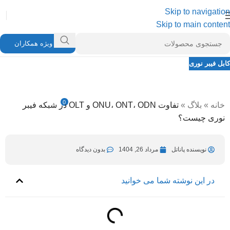
Skip to navigation
Skip to main content
ویژه همکاران
کابل فیبر نوری
تفاوت ONU، ONT، ODN و OLT در شبکه
فیبر نوری چیست؟
0
خانه
»
بلاگ
»
تفاوت ONU، ONT، ODN و OLT در شبکه فیبر
نویسنده پاناتل
مرداد 27, 1404
در مرداد 26, 1404
نوری چیست؟
نویسنده پاناتل
مرداد 26, 1404
بدون دیدگاه
در این نوشته شما می خوانید