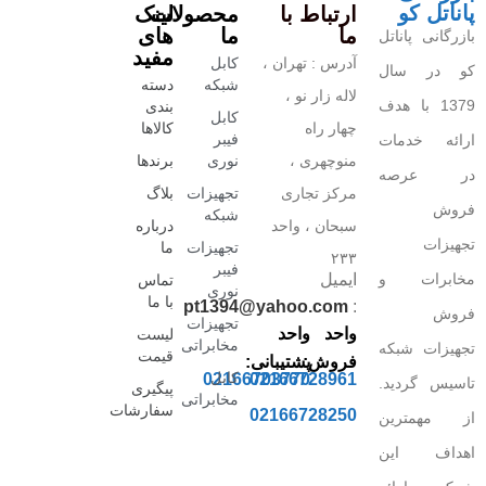
پاناتل کو
ارتباط با
محصولات
لینک
ما
ما
های
بازرگانی پاناتل
مفید
آدرس : تهران ،
کابل
کو در سال
شبکه
دسته
لاله زار نو ،
1379 با هدف
بندی
کابل
چهار راه
کالاها
فیبر
ارائه خدمات
منوچهری ،
نوری
برندها
در عرصه
مرکز تجاری
تجهیزات
بلاگ
فروش
شبکه
سبحان ، واحد
درباره
تجهیزات
تجهیزات
ما
۲۳۳
فیبر
مخابرات و
ایمیل
تماس
نوری
با ما
pt1394@yahoo.com
:
فروش
تجهیزات
واحد
واحد
لیست
مخابراتی
تجهیزات شبکه
قیمت
فروش:
پشتیبانی:
کابل
02166703770
02166728961
تاسیس گردید.
پیگیری
مخابراتی
سفارشات
02166728250
از مهمترین
اهداف این