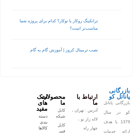
ترانکینگ روکار یا توکار؟ کدام برای پروژه شما
مناسب‌تر است؟
نصب ترمینال کروز | آموزش گام به گام
بازرگانی
پاناتل کو
ارتباط با
محصولات
لینک
ما
ما
های
بازرگانی پاناتل
مفید
آدرس : تهران ،
کابل
کو در سال
شبکه
دسته
لاله زار نو ،
1379 با هدف
بندی
کابل
چهار راه
کالاها
فیبر
ارائه خدمات