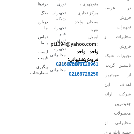
منوچهری ،
نوری
برندها
در عرصه
مرکز تجاری
تجهیزات
بلاگ
فروش
شبکه
سبحان ، واحد
درباره
تجهیزات
تجهیزات
ما
۲۳۳
فیبر
مخابرات و
ایمیل
تماس
نوری
با ما
pt1394@yahoo.com
:
فروش
تجهیزات
واحد
واحد
لیست
مخابراتی
تجهیزات شبکه
قیمت
فروش:
پشتیبانی:
کابل
02166703770
02166728961
تاسیس گردید.
پیگیری
مخابراتی
سفارشات
02166728250
از مهمترین
اهداف این
شرکت ارائه
جدیدترین
محصولات
مخابراتی از
جمله تابلو برق