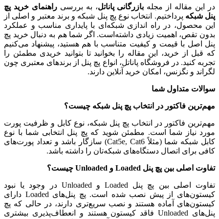
در این مقاله از مجله
بازرگانی پاناتل
، به بررسی
راهنمای خرید پچ
پنل شبکه
پرداختیم. انتخاب نوع پچ پنل شبکه و برند معتبر و اصلی از
این محصول، در راه اندازی شبکه‌ای با پایداری مناسب و عملکرد
بدون تقص، اهمیت زیادی داشته‌است. اگر شما هم به دنبال خرید پچ
پنل اصل با قیمت و کیفیت متناسب با هم هستید، پیشنهاد می‎‌کنیم
که قبل از خرید، این مقاله را بخوانید تا بتوانید خریدی مطمئن را
تجربه کنید. در فروشگاه پاناتل، انواع پچ پنل از برندهای معتبری چون
لگراند و نگزنس، امکان خرید آنلاین دارند.
سوالات متداول شما
مهم‌ترین فاکتور در انتخاب پچ پنل شبکه چیست؟
مهم‌ترین فاکتور در انتخاب پچ پنل شبکه، نوع کابل و ظرفیت پورت
مورد نیاز شما است. مطمئن شوید که پچ پنل انتخابی شما با نوع
کابل شبکه شما (مثلاً Cat5e, Cat6) سازگار باشد و تعداد پورت‌های
کافی برای اتصال دستگاه‌های شبکه‌تان را داشته باشد.
تفاوت اصلی بین پچ پنل Loaded و Unloaded چیست؟
تفاوت اصلی بین پچ پنل Loaded و Unloaded در وجود یا نبود
کیستون‌های از پیش نصب شده است. پچ پنل‌های Loaded دارای
کیستون‌های آماده هستند و نصب سریع‌تری دارند، در حالی که پچ
پنل‌های Unloaded فاقد کیستون هستند و انعطاف‌پذیری بیشتری