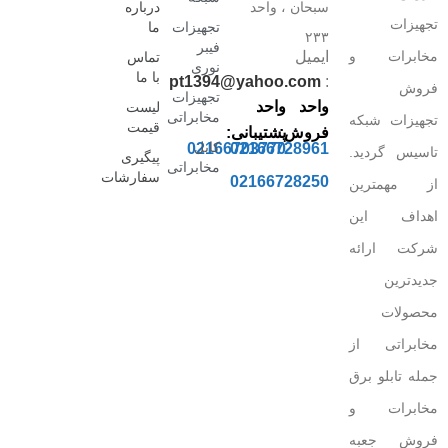
سبحان ، واحد
درباره
تجهیزات
تجهیزات
ما
۲۳۳
فیبر
مخابرات و
ایمیل
تماس
نوری
با ما
pt1394@yahoo.com
:
فروش
تجهیزات
واحد
واحد
لیست
مخابراتی
تجهیزات شبکه
قیمت
فروش:
پشتیبانی:
کابل
02166703770
02166728961
تاسیس گردید.
پیگیری
مخابراتی
سفارشات
02166728250
از مهمترین
اهداف این
شرکت ارائه
جدیدترین
محصولات
مخابراتی از
جمله تابلو برق
مخابرات و
فروش جعبه