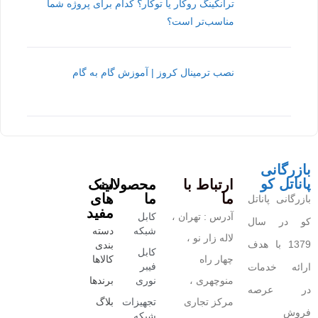
ترانکینگ روکار یا توکار؟ کدام برای پروژه شما
مناسب‌تر است؟
نصب ترمینال کروز | آموزش گام به گام
بازرگانی
پاناتل کو
ارتباط با
محصولات
لینک
ما
ما
های
بازرگانی پاناتل
مفید
آدرس : تهران ،
کابل
کو در سال
شبکه
دسته
لاله زار نو ،
1379 با هدف
بندی
کابل
چهار راه
کالاها
فیبر
ارائه خدمات
منوچهری ،
نوری
برندها
در عرصه
مرکز تجاری
تجهیزات
بلاگ
فروش
شبکه