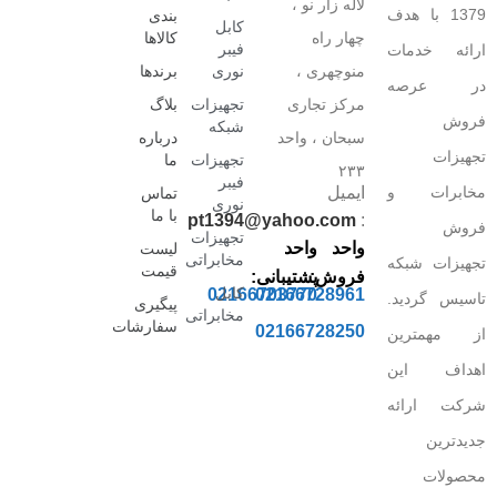
لاله زار نو ،
1379 با هدف
بندی
کابل
چهار راه
کالاها
فیبر
ارائه خدمات
منوچهری ،
نوری
برندها
در عرصه
مرکز تجاری
تجهیزات
بلاگ
فروش
شبکه
سبحان ، واحد
درباره
تجهیزات
تجهیزات
ما
۲۳۳
فیبر
مخابرات و
ایمیل
تماس
نوری
با ما
pt1394@yahoo.com
:
فروش
تجهیزات
واحد
واحد
لیست
مخابراتی
تجهیزات شبکه
قیمت
فروش:
پشتیبانی:
کابل
02166703770
02166728961
تاسیس گردید.
پیگیری
مخابراتی
سفارشات
02166728250
از مهمترین
اهداف این
شرکت ارائه
جدیدترین
محصولات