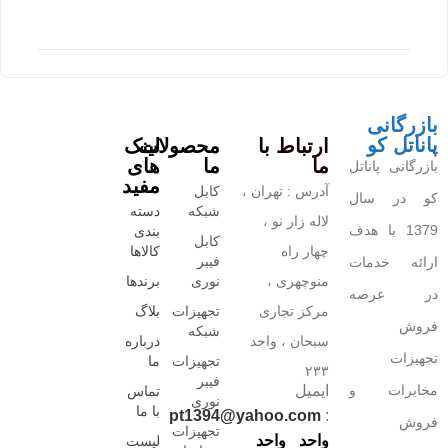
بازرگانی
پاناتل کو
ارتباط با
محصولات
لینک
ما
ما
های
بازرگانی پاناتل
مفید
آدرس : تهران ،
کابل
کو در سال
شبکه
دسته
لاله زار نو ،
1379 با هدف
بندی
کابل
چهار راه
کالاها
فیبر
ارائه خدمات
منوچهری ،
نوری
برندها
در عرصه
مرکز تجاری
تجهیزات
بلاگ
فروش
شبکه
سبحان ، واحد
درباره
تجهیزات
تجهیزات
ما
۲۳۳
فیبر
مخابرات و
ایمیل
تماس
نوری
با ما
pt1394@yahoo.com
:
فروش
تجهیزات
واحد
واحد
لیست