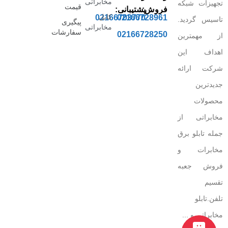
مخابراتی
تجهیزات شبکه
قیمت
فروش:
پشتیبانی:
کابل
02166703770
02166728961
تاسیس گردید.
پیگیری
مخابراتی
سفارشات
02166728250
از مهمترین
اهداف این
شرکت ارائه
جدیدترین
محصولات
مخابراتی از
جمله تابلو برق
مخابرات و
فروش جعبه
تقسیم
تلفن.تابلو
مخابراتی و ...