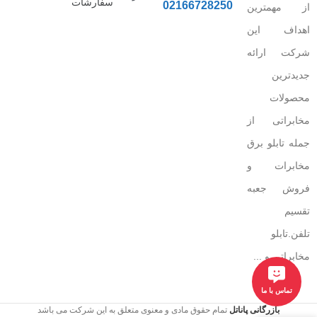
سفارشات
02166728250
از مهمترین
اهداف این
شرکت ارائه
جدیدترین
محصولات
مخابراتی از
جمله تابلو برق
مخابرات و
فروش جعبه
تقسیم
تلفن.تابلو
مخابراتی و ...
تماس با ما
بازرگانی پاناتل
تمام حقوق مادی و معنوی متعلق به این شرکت می باشد