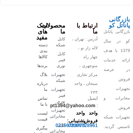
بازرگانی
پاناتل کو
ارتباط با
محصولات
لینک
ما
ما
های
بازرگانی پاناتل
مفید
آدرس : تهران ،
کابل
کو در سال
شبکه
دسته
لاله زار نو ،
1379 با هدف
بندی
کابل
چهار راه
کالاها
فیبر
ارائه خدمات
منوچهری ،
نوری
برندها
در عرصه
مرکز تجاری
تجهیزات
بلاگ
فروش
شبکه
سبحان ، واحد
درباره
تجهیزات
تجهیزات
ما
۲۳۳
فیبر
مخابرات و
ایمیل
تماس
نوری
با ما
pt1394@yahoo.com
:
فروش
تجهیزات
واحد
واحد
لیست
مخابراتی
تجهیزات شبکه
قیمت
فروش:
پشتیبانی:
کابل
02166703770
02166728961
تاسیس گردید.
پیگیری
مخابراتی