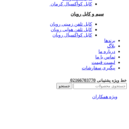
کابل کواکسیال کرمان
سیم و کابل رویان
کابل تلفن زمینی رویان
کابل تلفن هوایی رویان
کابل کواکسیال رویان
برندها
بلاگ
درباره ما
تماس با ما
لیست قیمت
پیگیری سفارشات
02166703770
خط ویژه پشتیبانی
جستجو
ویژه همکاران