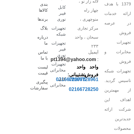
لاله زار نو ،
1379 با هدف
بندی
کابل
چهار راه
کالاها
فیبر
ارائه خدمات
منوچهری ،
نوری
برندها
در عرصه
مرکز تجاری
تجهیزات
بلاگ
فروش
شبکه
سبحان ، واحد
درباره
تجهیزات
تجهیزات
ما
۲۳۳
فیبر
مخابرات و
ایمیل
تماس
نوری
با ما
pt1394@yahoo.com
:
فروش
تجهیزات
واحد
واحد
لیست
مخابراتی
تجهیزات شبکه
قیمت
فروش:
پشتیبانی:
کابل
02166703770
02166728961
تاسیس گردید.
پیگیری
مخابراتی
سفارشات
02166728250
از مهمترین
اهداف این
شرکت ارائه
جدیدترین
محصولات