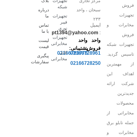
مرکز تجاری
تجهیزات
بلاگ
فروش
شبکه
سبحان ، واحد
درباره
تجهیزات
تجهیزات
ما
۲۳۳
فیبر
مخابرات و
ایمیل
تماس
نوری
با ما
pt1394@yahoo.com
:
فروش
تجهیزات
واحد
واحد
لیست
مخابراتی
تجهیزات شبکه
قیمت
فروش:
پشتیبانی:
کابل
02166703770
02166728961
تاسیس گردید.
پیگیری
مخابراتی
سفارشات
02166728250
از مهمترین
اهداف این
شرکت ارائه
جدیدترین
محصولات
مخابراتی از
جمله تابلو برق
مخابرات و