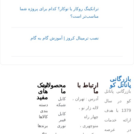
ترانکینگ روکار یا توکار؟ کدام برای پروژه شما
مناسب‌تر است؟
نصب ترمینال کروز | آموزش گام به گام
بازرگانی
پاناتل کو
ارتباط با
محصولات
لینک
ما
ما
های
بازرگانی پاناتل
مفید
آدرس : تهران ،
کابل
کو در سال
شبکه
دسته
لاله زار نو ،
1379 با هدف
بندی
کابل
چهار راه
کالاها
فیبر
ارائه خدمات
منوچهری ،
نوری
برندها
در عرصه