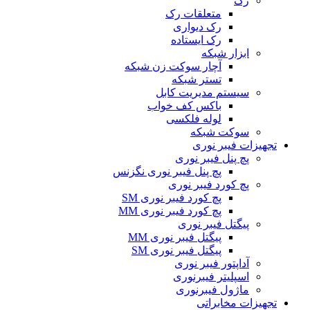
رک
متعلقات رک
رک دیواری
رک ایستاده
ابزار شبکه
آچار سوکت زن شبکه
تستر شبکه
سیستم مدیریت کابل
باکس کف خواب
لوله فلکسی
سوکت شبکه
تجهیزات فیبر نوری
پچ پنل فیبر نوری
پچ پنل فیبر نوری نگزنس
پچ کورد فیبر نوری
پچ کورد فیبر نوری SM
پچ کورد فیبر نوری MM
پیگتل فیبر نوری
پیگتل فیبر نوری MM
پیگتل فیبر نوری SM
آداپتور فیبر نوری
اسپلیتر فیبرنوری
ماژول فیبرنوری
تجهیزات مخابراتی