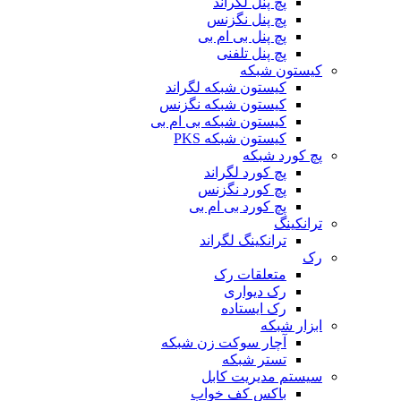
پچ پنل لگراند
پچ پنل نگزنس
پچ پنل بی ام بی
پچ پنل تلفنی
کیستون شبکه
کیستون شبکه لگراند
کیستون شبکه نگزنس
کیستون شبکه بی ام بی
کیستون شبکه PKS
پچ کورد شبکه
پچ کورد لگراند
پچ کورد نگزنس
پچ کورد بی ام بی
ترانکینگ
ترانکینگ لگراند
رک
متعلقات رک
رک دیواری
رک ایستاده
ابزار شبکه
آچار سوکت زن شبکه
تستر شبکه
سیستم مدیریت کابل
باکس کف خواب