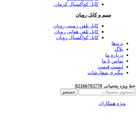
کابل کواکسیال کرمان
سیم و کابل رویان
کابل تلفن زمینی رویان
کابل تلفن هوایی رویان
کابل کواکسیال رویان
برندها
بلاگ
درباره ما
تماس با ما
لیست قیمت
پیگیری سفارشات
02166703770
خط ویژه پشتیبانی
جستجو
ویژه همکاران