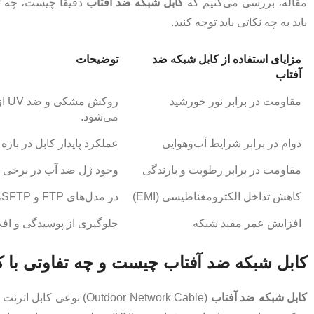
مقاله، بررسی می‌کنیم که
کابل شبکه ضد آفتاب
دقیقاً چیست، چه تف
باید به چه نکاتی باید توجه کنید.
مزایای استفاده از کابل شبکه ضد
توضیحات
آفتاب
مقاومت در برابر نور خورشید
رو
می‌شود.
دوام در برابر شرایط آب‌و‌هوایی
عملکرد پایدار کابل در بازه دمایی گسترده (-۲۰ تا +۷۵ 
مقاومت در برابر رطوبت و بارندگی
وجود ژل ضد آب در برخی مد
کاهش تداخل الکترومغناطیسی (EMI)
در مدل‌های FTP و SFTP، شیلد یا فویل باعث کاهش نویز و افزایش کیفیت انتقال داده می‌شود.
افزایش عمر مفید شبکه
جلوگیری از پوسیدگی و افت 
کابل شبکه ضد آفتاب چیست و چه تفاوتی با ک
کابل شبکه ضد آفتاب
(utdoor Network Cable