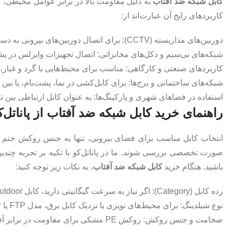
کابل شبکه ضد آفتاب
به دلیل مقاومت بالا در برابر عوامل محیطی، گز
کاربردهای رایج آن عبارت‌اند از:
دوربین‌های مداربسته (CCTV): برای اتصال دوربین‌های بیرونی به دستگاه NVR یا DVR بدون افت سیگنال.
شبکه‌های بی‌سیم و دکل‌های مخابراتی: اتصال تجهیزات وایرلس در پشت‌ب
کاربردهای صنعتی و کارگاهی: مناسب برای محیط‌هایی با گرد و غبار، د
شبکه‌های ساختمانی و برج‌ها: برای کابل‌کشی در نما، پشت‌بام، یا بین 
استفاده در فضاهای شهری و پارکینگ‌ها: به‌ عنوان کابل ارتباطی بین
راهنمای خرید کابل شبکه ضد آفتاب از پاناتل‌ک
انتخاب کابل مناسب برای فضای بیرونی، تنها به جنس روکش ختم نمی‌
صورت تخصصی بررسی شوند. ما در پاناتل‌کو با تکیه بر تجربه چندین
باشید. هنگام خرید
کابل شبکه ضد آفتاب
، به نکات زیر توجه کنید:
رده کابل (Category): اگر نیاز به سرعت گیگابیتی دارید، کابل Cat6 Outdoor بهترین انتخاب است.
نوع شیلدینگ: برای محیط‌های نویزی یا نزدیک کابل برق، مدل FTP یا SFTP پیشنهاد می‌شود.
ضخامت و جنس روکش: روکش PE مشکی برای مقاومت در برابر آفتاب و رطوبت ایده‌آل است.