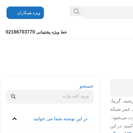
ویژه همکاران
02166703770
خط ویژه پشتیبانی
جستجو
نور خورشید، گرما،
ل عمر شبکه
وب می‌شود.
در این نوشته شما می خوانید
نیم. در این