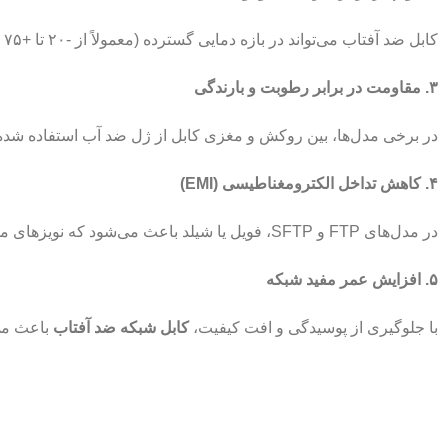
کابل ضد آفتاب می‌تواند در بازه دمایی گسترده (معمولاً از -۲۰ تا +۷۵ درجه سانتی‌گراد) بدون افت عملکرد کار کند.
۳. مقاومت در برابر رطوبت و بارندگی
در برخی مدل‌ها، بین روکش و مغزی کابل از ژل ضد آب استفاده شده 
۴. کاهش تداخل الکترومغناطیسی (EMI)
در مدل‌های FTP و SFTP، فویل یا شیلد باعث می‌شود که نویزهای محیطی تأثیر کمتری روی انتقال داده داشته باشند.
۵. افزایش عمر مفید شبکه
با جلوگیری از پوسیدگی و افت کیفیت،
کابل شبکه ضد آفتاب
باعث می‌