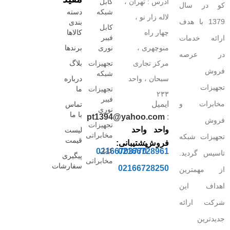
آدرس : تهران ،
کابل
کو در سال
شبکه
دسته
لاله زار نو ،
1379 با هدف
بندی
کابل
چهار راه
کالاها
فیبر
ارائه خدمات
منوچهری ،
نوری
برندها
در عرصه
مرکز تجاری
تجهیزات
بلاگ
فروش
شبکه
سبحان ، واحد
درباره
تجهیزات
تجهیزات
ما
۲۳۳
فیبر
مخابرات و
ایمیل
تماس
نوری
با ما
pt1394@yahoo.com
:
فروش
تجهیزات
واحد
واحد
لیست
مخابراتی
تجهیزات شبکه
قیمت
فروش:
پشتیبانی:
کابل
02166703770
02166728961
تاسیس گردید.
پیگیری
مخابراتی
سفارشات
02166728250
از مهمترین
اهداف این
شرکت ارائه
جدیدترین