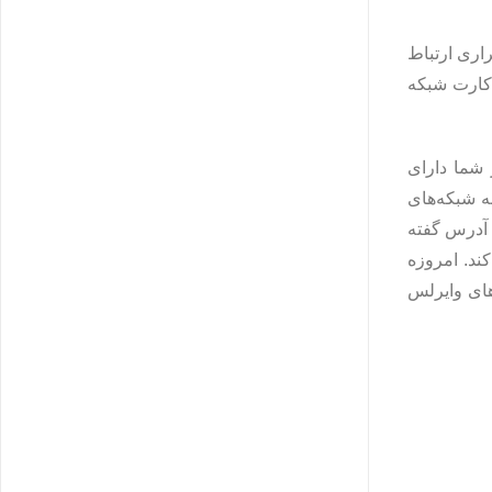
اری ارتباط
 کارت شبکه
یس شبکه‌ای onboard دارند. اگر کامپیوتر شما دارای
ر به شبکه‌های
آن مک آدرس گفته
را مشخص می‌کند. امروزه
های وایرلس