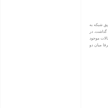
یق شبکه به
 گذاشت. در
الات موجود
بکه را صرفا میان دو